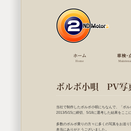
ボルボ小唄 PV写
当社で制作したボルボ小唄にちなんで、「ボル
2013/5/15に締切、5/18に選考した結果を
多数のボルボ乗りの方々に多くの写真をお送り
本当にありがとうございました。