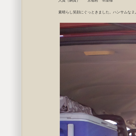
入賞（銅賞） 京都府 羽室様
素晴らし笑顔にぐっときました。ハンサムな２