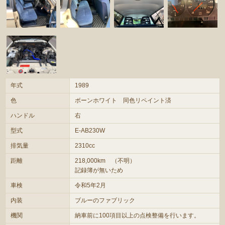
年式
1989
色
ボーンホワイト 同色リペイント済
ハンドル
右
型式
E-AB230W
排気量
2310cc
距離
218,000km （不明）
記録簿が無いため
車検
令和5年2月
内装
ブルーのファブリック
機関
納車前に100項目以上の点検整備を行います。