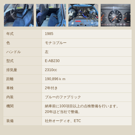
年式
1985
色
モナコブルー
ハンドル
左
型式
E-AB230
排気量
2310cc
距離
190,896ｋｍ
車検
2年付き
内装
ブルーのファブリック
機関
納車前に100項目以上の点検整備を行います。
20年ほど当社で整備。
装備
社外オーディオ、ETC