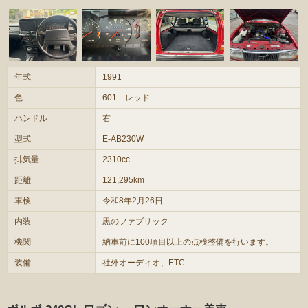
年式
1991
色
601 レッド
ハンドル
右
型式
E-AB230W
排気量
2310cc
距離
121,295km
車検
令和8年2月26日
内装
黒のファブリック
機関
納車前に100項目以上の点検整備を行います。
装備
社外オーディオ、ETC