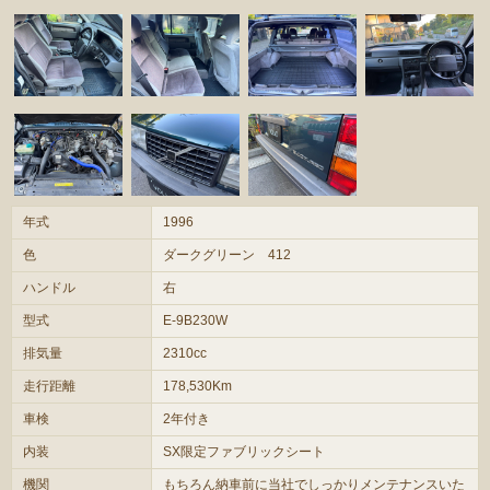
年式
1996
色
ダークグリーン 412
ハンドル
右
型式
E-9B230W
排気量
2310cc
走行距離
178,530Km
車検
2年付き
内装
SX限定ファブリックシート
機関
もちろん納車前に当社でしっかりメンテナンスいた