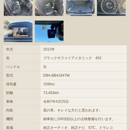
年式
2012年
色
ブラックサファイアメタリック 452
ハンドル
右
型式
DBA-BB4164TW
排気量
1590cc
距離
73,493km
車検
令和7年4月25日
内装
黒の革。キレイな方だと思われます。
機関
納車前に100項目以上の点検整備を行います。
装備
純正オーディオ、純正ナビ、ETC、ドラレコ