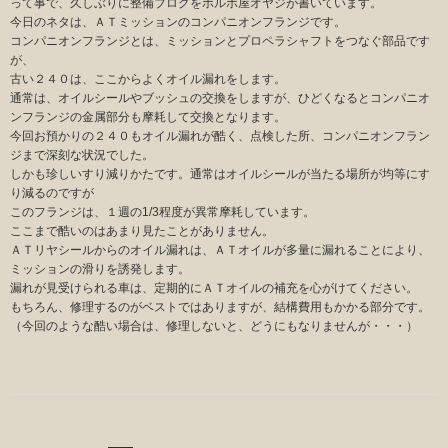
って事で、久しぶりに整備ブログをボルボ屋オヤジが書いています。
今日のネタは、ＡＴミッションのコンパニオンフランジです。
コンパニオンフランジとは、ミッションとプロペラシャフトをつなぐ部品です
が、
古い２４０は、ここからよくオイル漏れをします。
通常は、オイルシールやブッシュの交換をしますが、ひどくなるとコンパニオ
ンフランジの金属部分も摩耗して交換となります。
今回お預かりの２４０もオイル漏れが酷く、点検した所、コンパニオンフラン
ジまで深刻な状況でした。
しかも珍しいすり減りかたです。通常はオイルシールが当たる場所が均等にす
り減るのですが
このフランジは、１週の1/3程度が異常摩耗しています。
ここまで酷いのはあまり見たことがありません。
ＡＴリヤシールからのオイル漏れは、ＡＴオイルが多量に漏れることにより、
ミッションの滑りを誘発します。
漏れが見受けられる車は、定期的にＡＴオイルの補充を心がけてください。
もちろん、修理するのがベストではありますが、結構費用もかかる部分です。
（今回のような酷い場合は、修理しないと、どうにもなりませんが・・・）