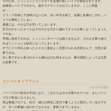
そのため、ミッションとラジエターを金属の長いパイプが接合されてます。
結構長いパイプですから、途中でクランプされていますが、ここに問題
が・・・
クランプ自体に干渉材がないため、永い年月を経て、金属と金属がこすれ、パ
イプが摩耗してしまい
最後には、小さな穴が空いてしまいます。
圧力のかかったオイルはその小さな穴から漏れてオイルが無くなってしまうん
ですね～
早期に発見できれば、ミッションダメージは残りませんが、そのまま乗り続け
ればミッションも駄目になってしまいます。
すでに２０年以上経った２４０に最近よく見受けられる症状なんで、注意が必
要ですね。
古い車ですから多少のオイル漏れはやむ得ませんが、量や場所によっては注意
が必要です。
コンパニオンフランジ
2014.02.03更新
パーツブログ担当が不在になり、これからはボルボ屋のオヤジが、またパーツ
ブログ担当になりました。
実は整備ブログも、松川、樋口の両名に交代で書くように指示しているのです
が、日々の整備に追われてなかなか、更新できていません。