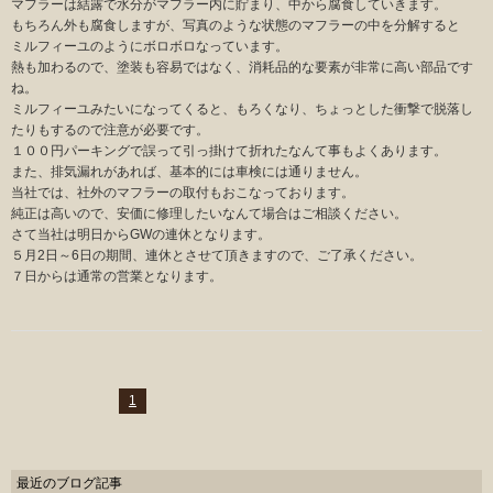
マフラーは結露で水分がマフラー内に貯まり、中から腐食していきます。
もちろん外も腐食しますが、写真のような状態のマフラーの中を分解すると
ミルフィーユのようにボロボロなっています。
熱も加わるので、塗装も容易ではなく、消耗品的な要素が非常に高い部品です
ね。
ミルフィーユみたいになってくると、もろくなり、ちょっとした衝撃で脱落し
たりもするので注意が必要です。
１００円パーキングで誤って引っ掛けて折れたなんて事もよくあります。
また、排気漏れがあれば、基本的には車検には通りません。
当社では、社外のマフラーの取付もおこなっております。
純正は高いので、安価に修理したいなんて場合はご相談ください。
さて当社は明日からGWの連休となります。
５月2日～6日の期間、連休とさせて頂きますので、ご了承ください。
７日からは通常の営業となります。
1
最近のブログ記事