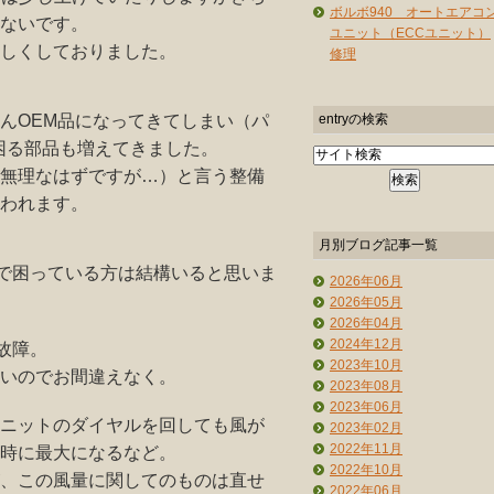
ボルボ940 オートエアコ
ないです。
ユニット（ECCユニット）
しくしておりました。
修理
entryの検索
んOEM品になってきてしまい（パ
で困る部品も増えてきました。
無理なはずですが…）と言う整備
われます。
月別ブログ記事一覧
方で困っている方は結構いると思いま
2026年06月
2026年05月
2026年04月
2024年12月
故障。
2023年10月
いのでお間違えなく。
2023年08月
2023年06月
ニットのダイヤルを回しても風が
2023年02月
2022年11月
時に最大になるなど。
2022年10月
、この風量に関してのものは直せ
2022年06月