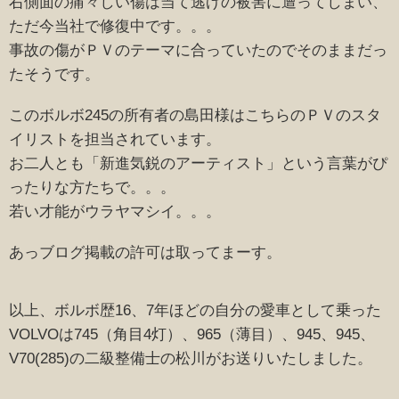
右側面の痛々しい傷は当て逃げの被害に遭ってしまい、
ただ今当社で修復中です。。。
事故の傷がＰＶのテーマに合っていたのでそのままだっ
たそうです。
このボルボ245の所有者の島田様はこちらのＰＶのスタ
イリストを担当されています。
お二人とも「新進気鋭のアーティスト」という言葉がぴ
ったりな方たちで。。。
若い才能がウラヤマシイ。。。
あっブログ掲載の許可は取ってまーす。
以上、ボルボ歴16、7年ほどの自分の愛車として乗った
VOLVOは745（角目4灯）、965（薄目）、945、945、
V70(285)の二級整備士の松川がお送りいたしました。