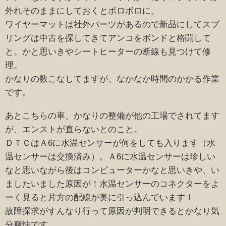
外れそのままにしておくとボロボロに。
ワイヤーマットは社外パーツがあるので新品にしてスプ
リングは中古を探してきてアンコをボンドと格闘して
と。かと思いきやシートヒーターの断線も見つけて修
理。
かなりの数こなしてますが、なかなか時間のかかる作業
です。
あとこちらの車、かなりの整備が他の工場でされてます
が、エンストが直らないとのこと。
ＤＴＣはＡ6に水温センサーが何をしても入ります（水
温センサーは交換済み）。Ａ6に水温センサーは珍しい
なと思いながら後はコンピューターかなと思いきや、い
ましたいました原因が！水温センサーのコネクターをよ
ーく見ると片方の配線が奥に引っ込んでいます！
故障探求がすんなり行って原因が判明できるとかなり気
分爽快です。