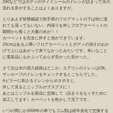
240などではボディのサイドシールのドレンが詰まって水の
流れる音がすることはよくありますが。
とりあえず状態確認で助手席のフロアマットの下は特に濡
れても湿ってもいない、内張りを外しフロアカーペットの
隙間から覗くと大量の水が！！
カーペットを完全に外すと池ができています。
20cmはあるぶ厚いフロアカーペットとボディの深さのおか
げで上にはあがって来てなかったみたいです。幸いなこと
に電装品にもかぶっておらず良かった良かった。
さて次は水の浸入経路はどこか。エアコンのドレンはOK。
サンルーフのドレンをチェックするとこちらでした。
Aピラーに刺さるドレンからポタポタと。
外して見るとニップルがグズグズに！
あとはニップルを新品に交換して（詰まりをなくすために
加工してます）カーペットを乾かして完了です。
いつの間にか2008年の車でもゴム類は経年劣化で交換する