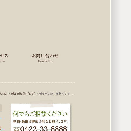
HOME
ボルボ整備ブログ
ボルボ240 燃料タンクのトラブル色々...
オ
水