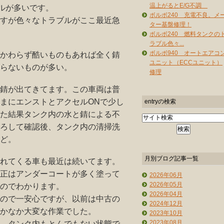
温上がるとE/G不調
ブルが多いです。
ボルボ240 充電不良。メ
すが色々なトラブルがここ最近急
ター基盤修理！
ボルボ240 燃料タンクの
ラブル色々...
ボルボ940 オートエアコ
かわらず酷いものもあれば全く錆
ユニット（ECCユニット）
らないものが多い。
修理
錆が出てきてます。この車両は普
まにエンストとアクセルONで少し
entryの検索
た結果タンク内の水と錆による不
ろして確認後、タンク内の清掃洗
ど。
月別ブログ記事一覧
れてくる車も最近は続いてます。
正はアンダーコートが多く塗って
2026年06月
2026年05月
のでわかります。
2026年04月
ので一安心ですが、以前は中古の
2024年12月
かなか大変な作業でした。
2023年10月
2023年08月
、タンク内もとんでもない状態で