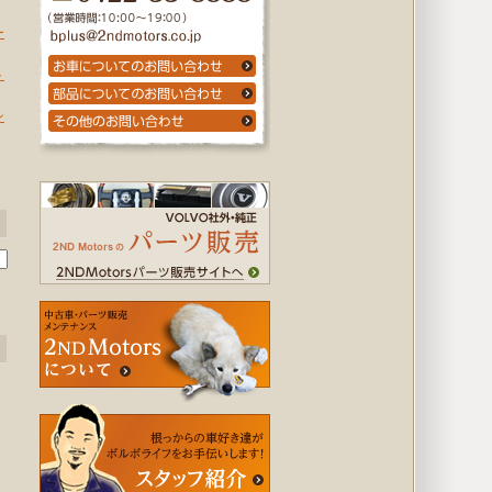
ー
ト
ン