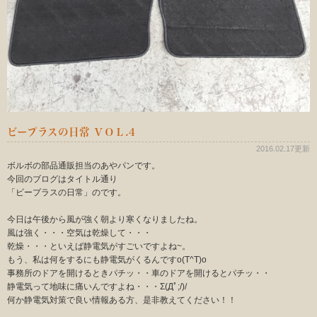
ビープラスの日常 ＶＯＬ.4
2016.02.17更新
ボルボの部品通販担当のあやパンです。
今回のブログはタイトル通り
「ビープラスの日常」のです。
今日は午後から風が強く朝より寒くなりましたね。
風は強く・・・空気は乾燥して・・・
乾燥・・・といえば静電気がすごいですよね~。
もう、私は何をするにも静電気がくるんですo(T^T)o
事務所のドアを開けるときパチッ・・車のドアを開けるとパチッ・・
静電気って地味に痛いんですよね・・・Σ(Дﾟ;/)/
何か静電気対策で良い情報ある方、是非教えてください！！