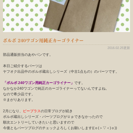
ボルボ 240ワゴン用純正カーゴライナー
2016.02.25更新
部品通販担当のあやパンです。
本日ご紹介するパーツは
ヤフオク出品中のボルボ蔵出しシリーズ（中古1点もの）のパーツです。
「ボルボ 240ワゴン用純正カーゴライナー」
です。
なかなか240ワゴンで純正のカーゴライナーってないんですよね。
なので希少品です。
※まがりあります。
2月になり、
ビープラス
の日常ブログが続き
ボルボ蔵出しシリーズ・パーツブログがＵｐできなかったので
順次エントリーしていきたいと思いますので
今後ともパーツブログのチェックよろしくお願いします((ｏ(＞▽＜)ｏ))