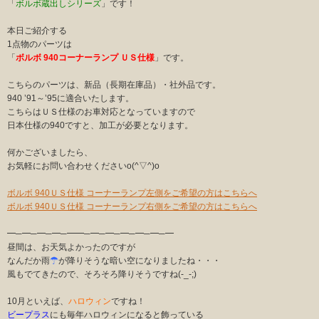
「
ボルボ蔵出しシリーズ
」です！
本日ご紹介する
1点物のパーツは
「
ボルボ 940コーナーランプ ＵＳ仕様
」です。
こちらのパーツは、新品（長期在庫品）・社外品です。
940 ’91～’95に適合いたします。
こちらはＵＳ仕様のお車対応となっていますので
日本仕様の940ですと、加工が必要となります。
何かございましたら、
お気軽にお問い合わせくださいo(^▽^)o
ボルボ 940ＵＳ仕様 コーナーランプ左側をご希望の方はこちらへ
ボルボ 940ＵＳ仕様 コーナーランプ右側をご希望の方はこちらへ
━─━─━─━─━━─━─━─━─━─━─━
昼間は、お天気よかったのですが
なんだか雨
☂
が降りそうな暗い空になりましたね・・・
風もでてきたので、そろそろ降りそうですね(-_-;)
10月といえば、
ハロウィン
ですね！
ビープラス
にも毎年ハロウィンになると飾っている