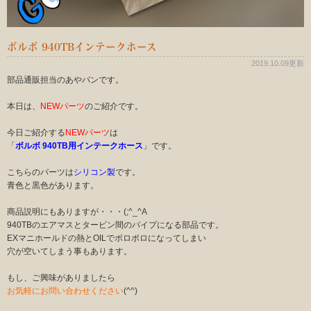
ボルボ 940TBインテークホース
2019.10.09更新
部品通販担当のあやパンです。
本日は、
NEWパーツ
のご紹介です。
今日ご紹介する
NEWパーツ
は
「
ボルボ 940TB用インテークホース
」です。
こちらのパーツは
シリコン製
です。
青色と黒色があります。
商品説明にもありますが・・・(;^_^A
940TBのエアマスとタービン間のパイプになる部品です。
EXマニホールドの熱とOILでボロボロになってしまい
穴が空いてしまう事もあります。
もし、ご興味がありましたら
お気軽にお問い合わせください
(^^)