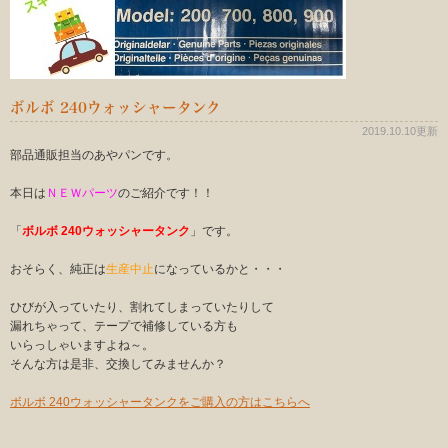
ボルボ 240ウォッシャータンク
2019.10.10更新
部品通販担当のあやパンです。
本日は
ＮＥＷパーツ
のご紹介です！！
「
ボルボ 240ウォッシャータンク
」です。
おそらく、純正は
生産中止
になっているかと・・・
ひびが入っていたり、割れてしまっていたりして
漏れちゃって、テープで補修している方も
いらっしゃいますよね～。
そんな方は是非、交換してみませんか？
ボルボ 240ウォッシャータンクをご購入の方はこちらへ