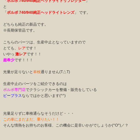
「
ボルボ 740/940純正ヘッドライトリフレクター
」
と
「
ボルボ 740/940純正ヘッドライトレンズ
」 です。
どちらも純正の新品です。
※長期保管品です。
こちらのパーツは、生産中止となっていますので
とても、
レア
です！
いやっ
激レア
です！！
超希少
です！！！
光量が足りないと
車検
通りません(T△T)
生産中止のパーツをご紹介できるのは
ボルボ専門店
でクラシックカーを整備・販売をしている
ビープラス
ならではかと思います(^^)
光量足りずに車検通らなそうだけど・・・
この車にまだまだ、乗りたい！！
そんな情熱をお持ちのお客様、この機会に是非いかがでしょうか(^O^)／？