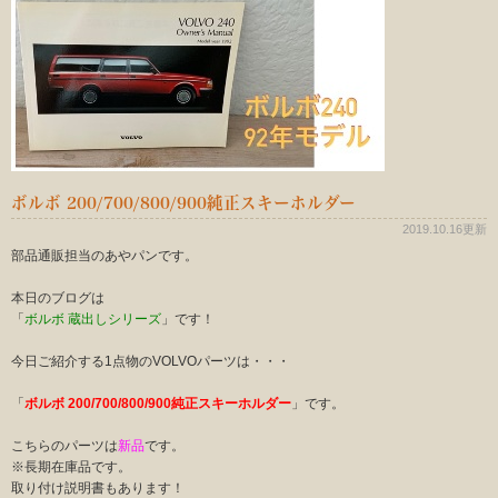
ボルボ 200/700/800/900純正スキーホルダー
2019.10.16更新
部品通販担当のあやパンです。
本日のブログは
「
ボルボ 蔵出しシリーズ
」です！
今日ご紹介する1点物のVOLVOパーツは・・・
「
ボルボ 200/700/800/900純正スキーホルダー
」です。
こちらのパーツは
新品
です。
※長期在庫品です。
取り付け説明書もあります！