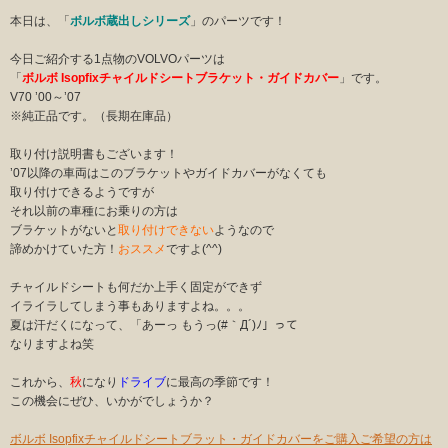
本日は、「
ボルボ蔵出しシリーズ
」のパーツです！
今日ご紹介する1点物のVOLVOパーツは
「
ボルボ Isopfixチャイルドシートブラケット・ガイドカバー
」です。
V70 ’00～’07
※純正品です。（長期在庫品）
取り付け説明書もございます！
’07以降の車両はこのブラケットやガイドカバーがなくても
取り付けできるようですが
それ以前の車種にお乗りの方は
ブラケットがないと
取り付けできない
ようなので
諦めかけていた方！
おススメ
ですよ(^^)
チャイルドシートも何だか上手く固定ができず
イライラしてしまう事もありますよね。。。
夏は汗だくになって、「あーっ もうっ(#｀Д´)ﾉ」って
なりますよね笑
これから、
秋
になり
ドライブ
に最高の季節です！
この機会にぜひ、いかがでしょうか？
ボルボ Isopfixチャイルドシートブラット・ガイドカバーをご購入ご希望の方は