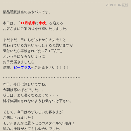
2019.10.07更新
部品通販担当のあやパンです。
本日は、「
11月後半
に
車検
」を迎える
お客さまにご案内状を作成いたしました。
まだまだ、日にちがあるから大丈夫！と
思われている方もいらっしゃると思いますが
気付いたら車検きれてた～Σ（￣Д￣;）
という事にならないように
お手元届きましたら
是非、
ビープラス
へご用命下さい！！！！
*-*-*-*-*-*-*-*-*-* -*-*-*-*-*-*-*-*-*-* -*-*-*-*-*-*-*-*-*
昨日、今日は涼しいですね。
今朝は寒いほどでした。。
明日は、また暑くなるようで・・・
皆様体調崩されないようお気をつけ下さい。
そして、今日はめずらしいお客さまが
ご来店されました！
モデルさんかと思うほどのスタイルで8頭身！
緑のお洋服がとてもお似合いでした。