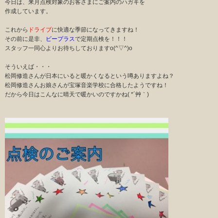
今日は、来月点検対象のお客さまにご案内のハガキを
作成しています。
これから
ドライブ
に快適な季節になってきますね！
その前に是非、
ビープラス
で定期点検を！！！
スタッフ一同心よりお待ちしておりますo(^▽^)o
そういえば・・・
松岡修造さんが日本にいると暖かくなるという噂ありますよね？
松岡修造さんお娘さんが宝塚音楽学校に合格したようですね！
だから今日はこんなに晴天で暖かいのですかね( *´艸｀)