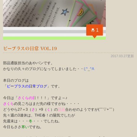
ビープラスの日常 VOL.19
2017.03.27更新
部品通販担当のあやパンです。
かなりの久々のブログになってしまいました・・
(;^_^A
本日のブログは
「
ビープラスの日常ブログ
」です。
今日は「
さくらの日
！！！」ですよ～♪
さくら
の
見ごろはまだ先の様ですがね・・・・
どうやら27＝3（
さ
）×9（
く
）の
語呂
合わせのようですが(￣▽+￣）
先々週の3連休は、THE春！の陽気でしたが
先週末は・・・
冬
・・・でしたね。
今日もささ
寒い
ですね。