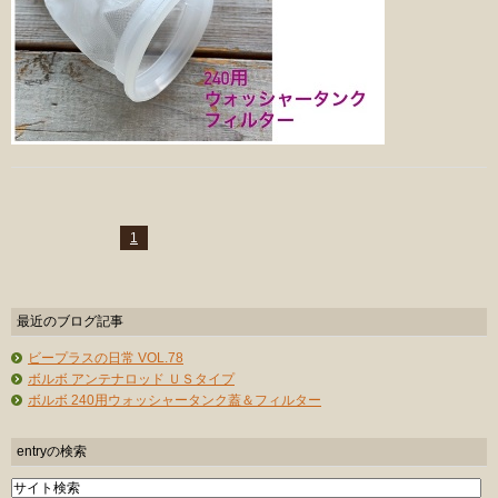
1
最近のブログ記事
ビープラスの日常 VOL.78
ボルボ アンテナロッド ＵＳタイプ
ボルボ 240用ウォッシャータンク蓋＆フィルター
entryの検索