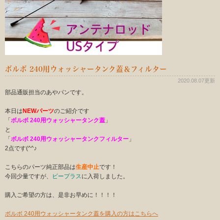
ボルボ 240用ウォッシャータンク蓋＆フィルター
2020.08.07更新
部品通販担当のあやパンです。
本日は
NEWパーツ
のご紹介です
「
ボルボ 240用ウォッシャータンク蓋
」
と
「
ボルボ 240用ウォッシャータンクフィルター
」
2点です(^^♪
こちらのパーツ純正部品は
生産中止
です！
今回少量ですが、
ビープラス
に入荷しました。
購入ご希望の方は、是非お早めに！！！！
ボルボ 240用ウォッシャータンク蓋を購入の方はこちらへ