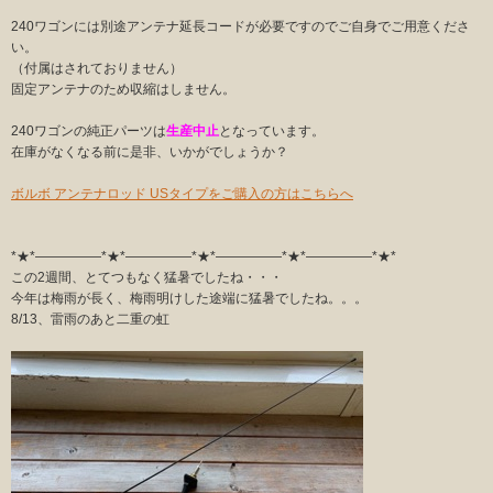
240ワゴンには別途アンテナ延長コードが必要ですのでご自身でご用意くださ
い。
（付属はされておりません）
固定アンテナのため収縮はしません。
240ワゴンの純正パーツは
生産中止
となっています。
在庫がなくなる前に是非、いかがでしょうか？
ボルボ アンテナロッド USタイプをご購入の方はこちらへ
*★*―――――*★*―――――*★*―――――*★*―――――*★*
この2週間、とてつもなく猛暑でしたね・・・
今年は梅雨が長く、梅雨明けした途端に猛暑でしたね。。。
8/13、雷雨のあと二重の虹