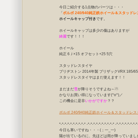
今日ご紹介する1点物のパーツは・・・
「
ボルボ 240/940純正鉄ホイール＆スタッドレス
ホイールキャップ付き
です。
ホイールキャップは多少の傷はありますが
綺麗
です！！！
ホイール
純正 6Ｊ×15 オフセット+25 5穴
スタッドレスタイヤ
ブリヂストン 2014年製 ブリザックVRX 185/65
スタッドレスタイヤはまだ使えます！！
まだまだ
雪
が降りそうですよね～☃
かなりお買い得になっています(^o^)／
この機会に是非
いかがですか
？？
ボルボ 240/940純正鉄ホイール＆スタッド
*-*-*-*-*-*-*-*-*-* -*-*-*-*-*-*-*-*-*-* -*-*-*-*-*-*-*-*
今日も寒いですね・・・(；一_一)
陽が出ているのに、先ほどは雨が降っていまし