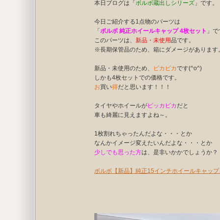
本日ブログは「
ボルボ蔵出しシリーズ
」です。
今日ご紹介する1点物のパーツは
「
ボルボ 純正ホイールキャップ 4枚セット
」で
このパーツは、
新品・未使用
品です。
※長期保管品のため、箱にダメージがあります
新品・未使用のため、
ピカピカ
です(^o^)
しかも4枚セットでの価格です。
お
買い
得
だと思います！！！
タイヤやホイールが
ピッカピカ
だと
車も綺麗に見えますよね～。
1枚割れちゃったんだよな・・・とか
なんかイメージ変えたいんだよな・・・とか
少しでも思った
方
は、是非いかかでしょうか？
ボルボ【新品】純正15インチホイールキャッ