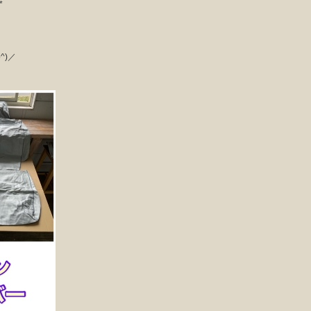
*
^)／