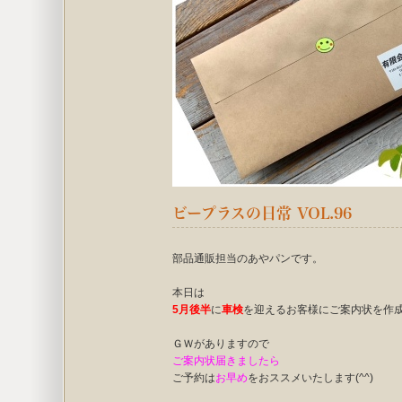
ビープラスの日常 VOL.96
部品通販担当のあやパンです。
本日は
5月後半
に
車検
を迎えるお客様にご案内状を作
ＧＷがありますので
ご案内状届きましたら
ご予約は
お早め
をおススメいたします(^^)