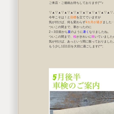
ご来店・ご連絡お待ちしております(^^♪
▽▲▽▲▽▲▽▲▽▲▽▲▽▲▽▲▽▲▽▲▽
今年こそは！と
目標
を立てていますが
気が付けば、何も変わらず
4カ月が過ぎ
ました･･
ついこの間まで、寒かったのに
2～3日前から
夏
のように
暑く
なりましたね。
ついこの間まで、
桜
がきれいに
咲
いていました
気が付けば、あっという間に散っておりました
もう少し1日1日を大切に過ごします(^^;