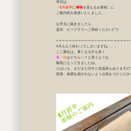
本日は
「
6月前半
に
車検
を迎えるお客様」に
ご案内状を発送いたしました。
お手元に届きましたら
是非、ビープラスへご用命ください(^^)
+-+-+-+-+-+-+-+-+-+-+-+-+-+-+-+-+-+-+-+-+-+-+-
4月ももう終わってしまいますね。。。
ここ最近は、暑くなる日も多く
春
・
秋
はどちらへ？と思うような
陽気になってきましたね。
とはいえ、まだまだ日中と気温差もありますの
皆様、体調を崩されないようお気をつけください(