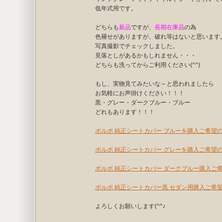
低年式用です。
どちらも
新品
ですが、
長期在庫品
の為
色褪せがありますが、破れ等はないと思います
写真撮影でチェックしました。
見落としがあるかもしれません・・・
どちらも洗ってからご利用ください(^^)
もし、実物見てみたいな～と思われましたら
お気軽にお声掛けください！！！
黒・グレー・ダークブルー・ブルー
どれもあります！！！
ボルボ 純正シートカバー ブルーを購入ご希望
ボルボ 純正シートカバー グレーを購入ご希望
ボルボ 純正シートカバー ダークブルー購入ご
ボルボ 純正シートカバー黒 セダン用購入ご希
よろしくお願いします(^^♪