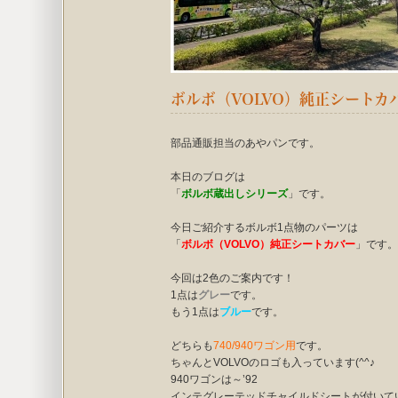
ボルボ（VOLVO）純正シートカ
部品通販担当のあやパンです。
本日のブログは
「
ボルボ蔵出しシリーズ
」です。
今日ご紹介するボルボ1点物のパーツは
「
ボルボ（VOLVO）純正シートカバー
」です。
今回は2色のご案内です！
1点は
グレー
です。
もう1点は
ブルー
です。
どちらも
740/940ワゴン用
です。
ちゃんとVOLVOのロゴも入っています(^^♪
940ワゴンは～’92
インテグレーテッドチャイルドシートが付いて