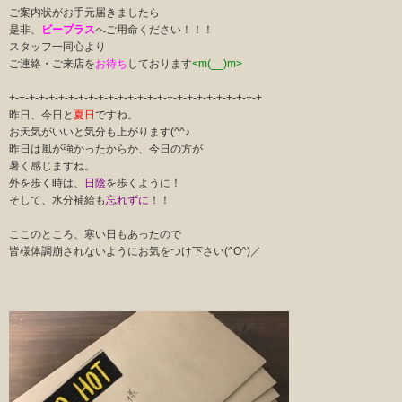
ご案内状がお手元届きましたら
是非、
ビープラス
へご用命ください！！！
スタッフ一同心より
ご連絡・ご来店を
お待ち
しております
<m(__)m>
+-+-+-+-+-+-+-+-+-+-+-+-+-+-+-+-+-+-+-+-+-+-+-+-+-+
昨日、今日と
夏日
ですね。
お天気がいいと気分も上がります(^^♪
昨日は風が強かったからか、今日の方が
暑く感じますね。
外を歩く時は、
日陰
を歩くように！
そして、水分補給も
忘れずに
！！
ここのところ、寒い日もあったので
皆様体調崩されないようにお気をつけ下さい(^O^)／