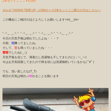
2本セット→→→￥6,000
ボルボ 740/940 TB用 UP・LOWホース2本セットごご購入の方はこちらへ
この機会にご検討のほどよろしくお願いします<m(__)m>
ﾟ･*:.｡. .｡.:*･゜ﾟ･*:.｡. .｡.:*･゜ﾟ･*:.｡. .｡.:*･゜ﾟ･*:.｡. .｡.:*･゜
今日の天気予報は晴れでしたよね・・・？
今朝、
雨
降
ってましたね。
そして、
雷
も鳴っていましたね・・・
雷雨
でしたね(-_-;)
天気予報を信じて、薄着だし洗濯物も干してきたのに(；一_一)
今はお天気回復してきたので帰る頃には洗濯物乾いているかも( ﾟ∀ﾟ )
でも、洗い直しだな(T_T)
明日の天気は晴れ♪♪
晴
れることを願います