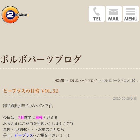
ボルボパーツブログ
HOME
ボルボパーツブログ
ボルボパーツブログ: 2018年5月
ビープラスの日常 VOL.52
2018.05.29更新
部品通販担当のあやパンです。
今日は、
7月
前半に
車検
を迎える
お客さまにご案内を発送いたしました(^^)
車検・点検etc・・・お車のことなら
是非、
ビープラス
へご用命下さい！！！