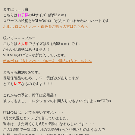
まずは→→→白
こちらは
お子様
のMサイズ（約52ｃｍ）
スワーフの絵柄とVOLVOのロゴが入っているかわいいハットです。
ボルボ ロゴ入りハット 白色をご購入の方はこちらへ
続いて→→→ブルー
こちらは
大人用
でサイズはS（約58ｃｍ）です。
かわいい絵柄はありません！
VOLVOのロゴが2か所に入っています。
ボルボ ロゴ入りハット ブルーをご購入の方はこちらへ
どちらも
綿100％
です。
長期保管品のため、シワ・黄ばみがありますが
とても
レア
なものですよ！！！
これからの季節、帽子は必需品！
被ってもよし、コレクションの仲間入りでもよいですよ～o(^▽^)o
昨日今日は、とても寒いですね・・・
3月の気温だとテレビで言っていました。
週末は、また暑くなり6月の気温になるらしいです・・・
この1週間で一気に3カ月の気温が行ったり来たりのようなので