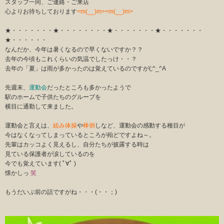
スタッフ一同、ご連絡・ご来店
心よりお待ちしております
<m(__)m><m(__)m>
★・・・・・・・★・・・・・・・・★・・・・・・・★・・・・・・・
★・・・・・・
なんだか、今年は暑くなるので早くないですか？？
去年の今頃もこれくらいの気温でしたっけ・・？
去年の「夏」は雨が多かったのは覚えているのですが(;^_^A
先週末、
運動会
だったところも多かったようで
駅のホームで子供たちのグループを
横目に通勤して来ました。
運動会と言えは、
組み体操
や
棒倒
しなど、運動会の感動する種目が
今はなくなってしまっているところが殆どですよね～。
先輩はカッコよく見えるし、自分たちが披露する時は
見ている保護者が涙しているのを
今でも覚えています( ﾟ∀ﾟ )
懐かしっ
笑
もうだいぶ前の話ですがね・・・(・・；)