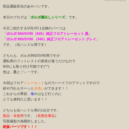
部品通販担当のあやパンです。
本日のブログは「
ボルボ蔵出しシリーズ
」です。
今日ご紹介するVOLVO 1点物のパーツは
「
ボルボ 960/SV90（940）純正フロアトレーセット 黒
」
「
ボルボ 960/SV90 （940）純正フロアトレーセット グレイ
」
です。（右ハンドル用です）
どちらも、ボルボ960/SV90用ですが
運転席のフットレストの形状が違うだけなので
940にも取り付け可能です(^^)
色は、
黒
と
グレー
です。
今回はフロア
トレーセット
なのでハードフロアマットですので
砂や汚れもサーッと
水洗い
ができます！！
これからの季節、
海
や
山
など行くのに
とても便利だと思います！！
どちらも右ハンドル用の1台分です。
新品
・
未使用
です。（
長期在庫品
）
写真撮影の為開封しました。
絶版パーツです！！！