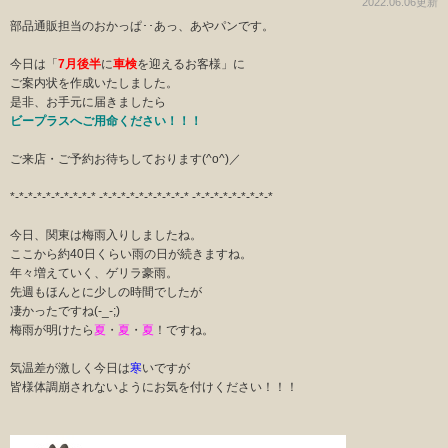
2022.06.06更新
部品通販担当のおかっぱ･･あっ、あやパンです。
今日は「
7月後半
に
車検
を迎えるお客様」に
ご案内状を作成いたしました。
是非、お手元に届きましたら
ビープラスへご用命ください！！！
ご来店・ご予約お待ちしております(^o^)／
*-*-*-*-*-*-*-*-*-* -*-*-*-*-*-*-*-*-*-* -*-*-*-*-*-*-*-*-*
今日、関東は梅雨入りしましたね。
ここから約40日くらい雨の日が続きますね。
年々増えていく、ゲリラ豪雨。
先週もほんとに少しの時間でしたが
凄かったですね(-_-;)
梅雨が明けたら
夏
・
夏
・
夏
！ですね。
気温差が激しく今日は
寒
いですが
皆様体調崩されないようにお気を付けください！！！