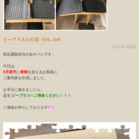
ビープラスの日常 VOL.100
2022.06.21更新
部品通販担当のあやパンです。
今日は
8月前半
に
車検
を迎えるお客様に
ご案内状を作成しました。
お手元に届きましたら、
是非
ビープラスへご用命ください！！！
ご連絡お待ちしております
(^^)