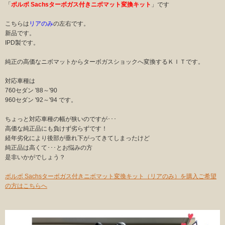
「
ボルボ Sachsターボガス付きニボマット変換キット
」です
こちらは
リアのみ
の左右です。
新品です。
IPD製です。
純正の高価なニボマットからターボガスショックへ変換するＫＩＴです。
対応車種は
760セダン '88～'90
960セダン '92～'94 です。
ちょっと対応車種の幅が狭いのですが･･･
高価な純正品にも負けず劣らずです！
経年劣化により後部が垂れ下がってきてしまったけど
純正品は高くて･･･とお悩みの方
是非いかがでしょう？
ボルボ Sachsターボガス付きニボマット変換キット（リアのみ）を購入ご希望
の方はこちらへ