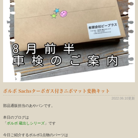
ボルボ Sachsターボガス付きニボマット変換キット
2022.06.10更新
部品通販担当のあやパンです。
本日のブログは
「
ボルボ 蔵出しシリーズ
」です
今日ご紹介するボルボ1点物のパーツは