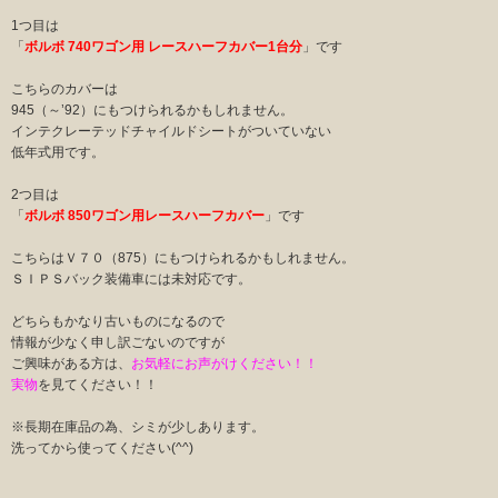
1つ目は
「
ボルボ 740ワゴン用 レースハーフカバー1台分
」です
こちらのカバーは
945（～’92）にもつけられるかもしれません。
インテクレーテッドチャイルドシートがついていない
低年式用です。
2つ目は
「
ボルボ 850ワゴン用レースハーフカバー
」です
こちらはＶ７０（875）にもつけられるかもしれません。
ＳＩＰＳバック装備車には未対応です。
どちらもかなり古いものになるので
情報が少なく申し訳ごないのですが
ご興味がある方は、
お気軽にお声がけください！！
実物
を見てください！！
※長期在庫品の為、シミが少しあります。
洗ってから使ってください(^^)