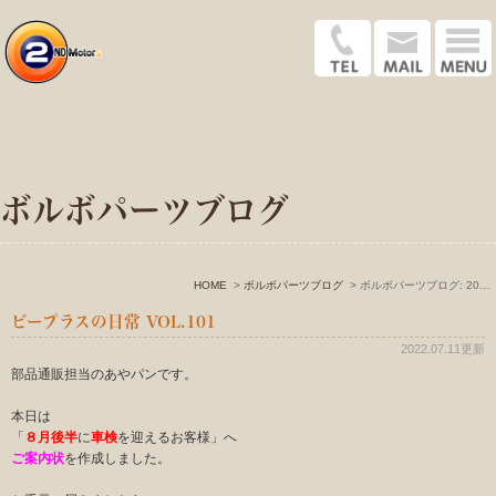
ボルボパーツブログ
HOME
ボルボパーツブログ
ボルボパーツブログ: 2022年7月
ビープラスの日常 VOL.101
2022.07.11更新
部品通販担当のあやパンです。
本日は
「
８月後半
に
車検
を迎えるお客様」へ
ご案内状
を作成しました。