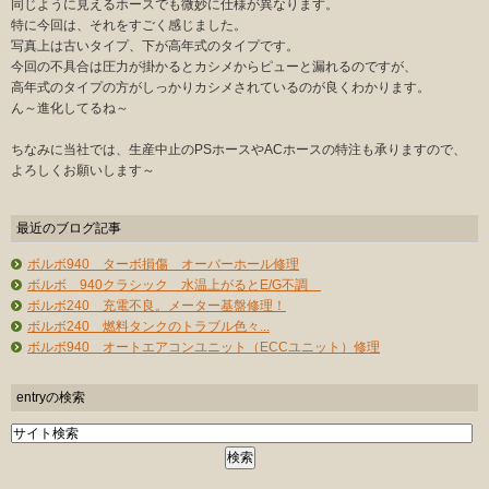
同じように見えるホースでも微妙に仕様が異なります。
特に今回は、それをすごく感じました。
写真上は古いタイプ、下が高年式のタイプです。
今回の不具合は圧力が掛かるとカシメからピューと漏れるのですが、
高年式のタイプの方がしっかりカシメされているのが良くわかります。
ん～進化してるね～
ちなみに当社では、生産中止のPSホースやACホースの特注も承りますので、
よろしくお願いします～
最近のブログ記事
ボルボ940 ターボ損傷 オーバーホール修理
ボルボ 940クラシック 水温上がるとE/G不調
ボルボ240 充電不良。メーター基盤修理！
ボルボ240 燃料タンクのトラブル色々...
ボルボ940 オートエアコンユニット（ECCユニット）修理
entryの検索