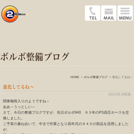
ボルボ整備ブログ
HOME
ボルボ整備ブログ
進化してるね～
進化してるね～
2013.05.29更新
関東梅雨入りのようですね～
ああ～うっとしい～
さて、今日の整備ブログですが、先日ボルボ940 ９３年のPS高圧ホースを交
換しました。
ご予算の兼ね合いで、中古で作業となり高年式の９４０の部品を流用しました
が、