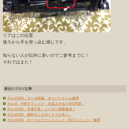
リアはこの位置
後ろから手を突っ込む感じです。
知らない人が以外に多いのでご参考までに！
それではまた！
最近のブログ記事
ボルボ940 ターボ損傷 オーバーホール修理
ボルボ 940クラシック 水温上がるとE/G不調
ボルボ240 充電不良。メーター基盤修理！
ボルボ240 燃料タンクのトラブル色々...
ボルボ940 オートエアコンユニット（ECCユニット）修理